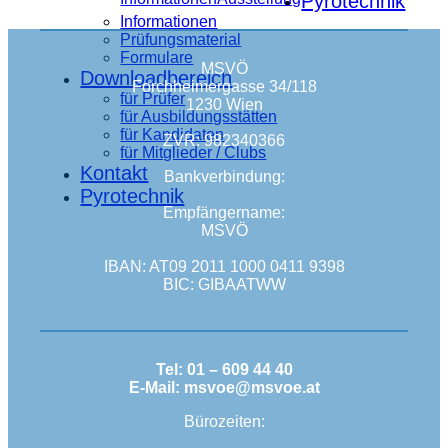
Pyrotechnik
Informationen
Prüfungsmaterial
Formulare
MSVÖ
Downloadbereich
Forchheimergasse 34/118
für Prüfer
1230 Wien
für Ausbildungsstätten
für Kandidaten
ZVR: 982340366
für Mitglieder / Clubs
Kontakt
Bankverbindung:
Pyrotechnik
Empfängername:
MSVÖ
IBAN: AT09 2011 1000 0411 9398
BIC: GIBAATWW
Tel: 01 – 609 44 40
E-Mail: msvoe@msvoe.at
Bürozeiten: