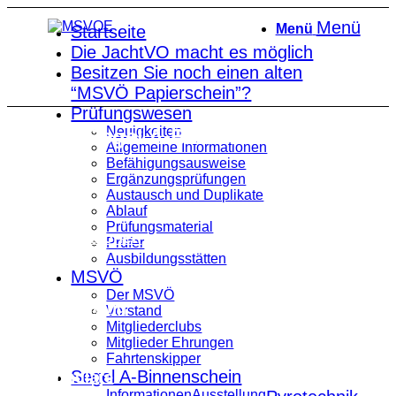
Menü
Menü
Startseite
Die JachtVO macht es möglich
Besitzen Sie noch einen alten
“MSVÖ Papierschein”?
Prüfungswesen
Neuigkeiten
Segel A-Binnenschein
Allgemeine Informationen
Befähigungsausweise
Ergänzungsprüfungen
Austausch und Duplikate
Ablauf
Prüfungsmaterial
Informationen
Prüfer
Ausbildungsstätten
MSVÖ
Der MSVÖ
Ausstellung
Vorstand
Mitgliederclubs
Mitglieder Ehrungen
Fahrtenskipper
Segel A-Binnenschein
Formulare
Informationen
Ausstellung